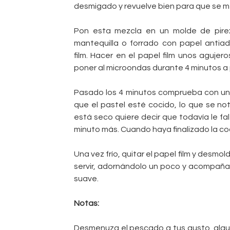
desmigado y revuelve bien para que se m
Pon esta mezcla en un molde de pire
mantequilla o forrado con papel antia
film. Hacer en el papel film unos agujer
poner al microondas durante 4 minutos a
Pasado los 4 minutos comprueba con un 
que el pastel esté cocido, lo que se not
está seco quiere decir que todavía le fal
minuto más. Cuando haya finalizado la cocc
Una vez frío, quitar el papel film y desmol
servir, adornándolo un poco y acompañ
suave.
Notas:
Desmenuza el pescado
a tus gusto, alg