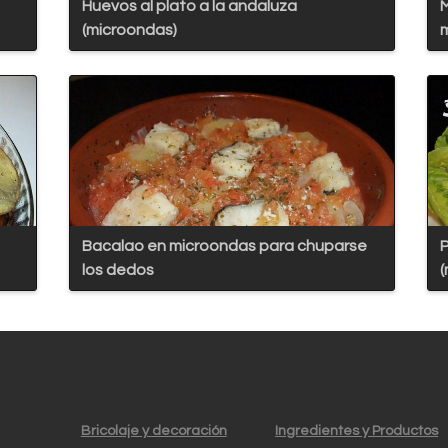
Huevos al plato a la andaluza
M
(microondas)
m
Bacalao en microondas para chuparse
P
los dedos
(
Bricolaje y decoración
Ingredientes y Productos