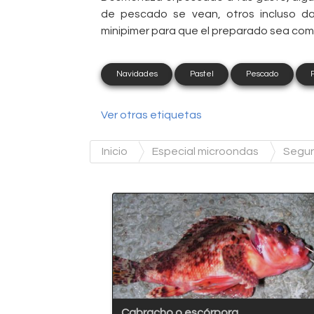
de pescado se vean, otros incluso d
minipimer para que el preparado sea com
Navidades
Pastel
Pescado
Ver otras etiquetas
Inicio
Especial microondas
Segun
Cabracho o escórpora