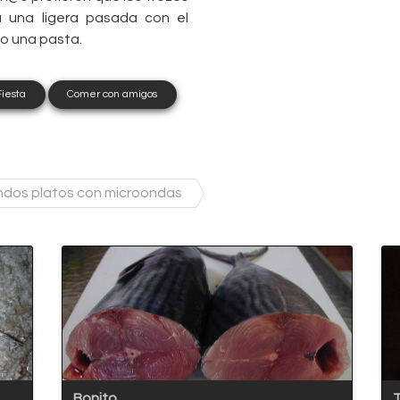
a una ligera pasada con el
o una pasta.
Fiesta
Comer con amigos
dos platos con microondas
Bonito