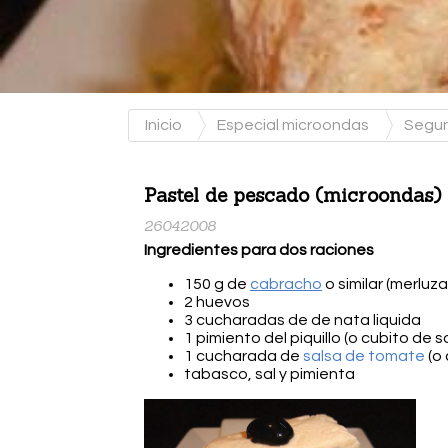
Inicio
Especial microondas
Segun
Pastel de pescado (microondas)
26042008
Ingredientes para dos raciones
150 g de
cabracho
o similar (merluza
2 huevos
3 cucharadas de de nata liquida
1 pimiento del piquillo (o cubito de s
1 cucharada de
salsa de tomate
(o 
tabasco, sal y pimienta