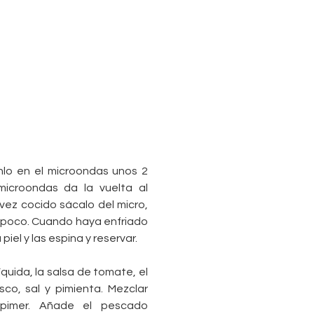
nlo en el microondas unos 2
microondas da la vuelta al
vez cocido sácalo del micro,
n poco. Cuando haya enfriado
iel y las espina y reservar.
íquida, la salsa de tomate, el
sco, sal y pimienta. Mezclar
nipimer. Añade el pescado