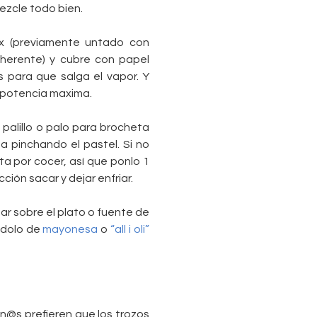
ezcle todo bien.
x (previamente untado con
dherente) y cubre con papel
os para que salga el vapor. Y
 potencia maxima.
palillo o palo para brocheta
a pinchando el pastel. Si no
ta por cocer, así que ponlo 1
ión sacar y dejar enfriar.
dar sobre el plato o fuente de
adolo de
mayonesa
o
“all i oli”
un@s prefieren que los trozos