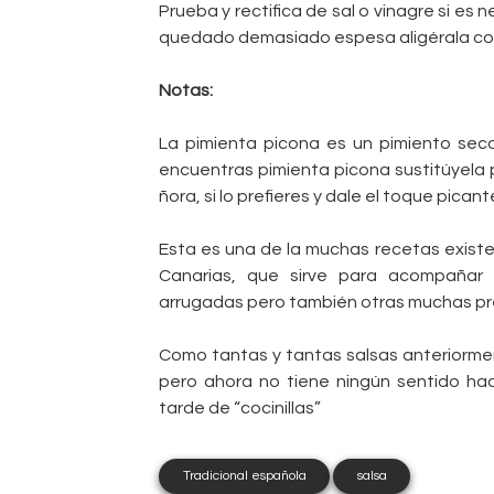
Prueba y rectifica de sal o vinagre si es 
quedado demasiado espesa aligérala con
Notas:
La pimienta picona es un pimiento seco
encuentras pimienta picona sustitúyela p
ñora, si lo prefieres y dale el toque pican
Esta es una de la muchas recetas existe
Canarias, que sirve para acompañar 
arrugadas pero también otras muchas pr
Como tantas y tantas salsas anteriorme
pero ahora no tiene ningún sentido hac
tarde de “cocinillas”
Tradicional española
salsa