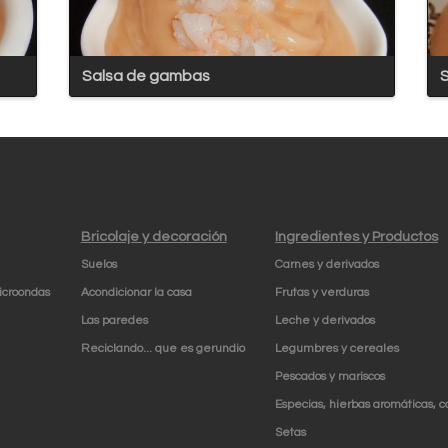
Salsa de gambas
S
Bricolaje y decoración
Ingredientes y Productos
Suelos
Carnes y derivados
icroondas
Acondicionar la casa
Frutas y verduras
Las paredes
Leche y derivados
Reciclando... que es gerundio
Legumbres y cereales
Pescados y mariscos
Especias, hierbas aromáticas, 
Setas