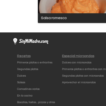
Salsa romesco
Recetas
Especial microondas
Primeros platos o entrantes
Dulces con microondas
Segundos platos
Primeros platos o entrantes con m
Dulces
Segundos platos con microondas
Salsas
Aprovechar el microondas
Comodines varios
En la cocina
Bocatas, tostas , pizzas y otros