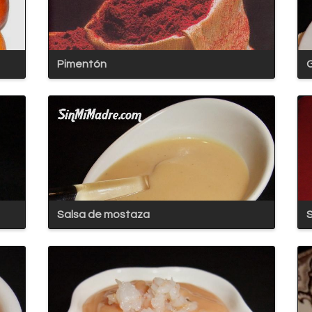
Pimentón
Salsa de mostaza
S