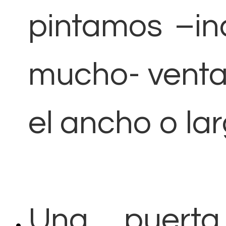
pintamos –in
mucho- venta
el ancho o la
Una puert