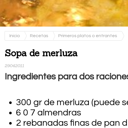
Inicio
Recetas
Primeros platos o entrantes
Sopa de merluza
29042011
Ingredientes para dos racione
300 gr de merluza (puede s
6 0 7 almendras
2 rebanadas finas de pan d