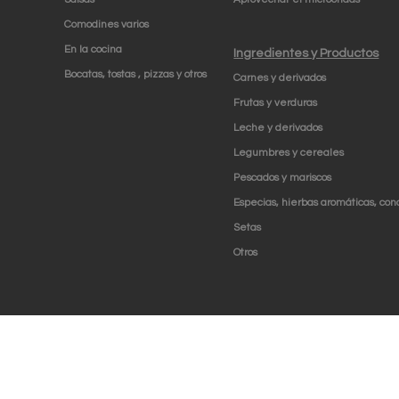
Comodines varios
En la cocina
Ingredientes y Productos
Bocatas, tostas , pizzas y otros
Carnes y derivados
Frutas y verduras
Leche y derivados
Legumbres y cereales
Pescados y mariscos
Especias, hierbas aromáticas, con
Setas
Otros