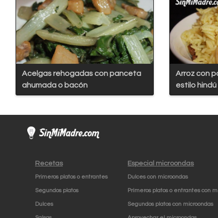
Acelgas rehogadas con panceta
Arroz con p
ahumada o bacón
estilo hindú
Recetas
Especial microondas
Primeros platos o entrantes
Dulces con microondas
Segundos platos
Primeros platos o entrantes con m
Dulces
Segundos platos con microondas
Salsas
Aprovechar el microondas